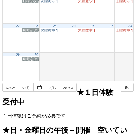
月曜定休日
火曜教室
木曜教室
土曜教室
1:00 PM
1:00 PM
1:
22
23
24
25
26
27
28
月曜定休日
火曜教室
木曜教室
土曜教室
1:00 PM
1:00 PM
1:
29
30
月曜定休日
2024
5月
7月
2026
★１日体験
受付中
１日体験はご予約が必要です。
★日・金曜日の午後～開催 空いてい