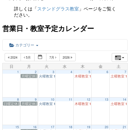
詳しくは「
ステンドグラス教室
」ページをご覧く
ださい。
営業日・教室予定カレンダー
カテゴリー
2024
5月
7月
2026
日
月
火
水
木
金
土
1
2
3
4
5
6
7
月曜定休日
火曜教室
木曜教室
土曜教室
1:00 PM
1:00 PM
1:
8
9
10
11
12
13
14
日曜定休日
月曜定休日
火曜教室
木曜教室
土曜教室
1:00 PM
1:00 PM
1:
15
16
17
18
19
20
21