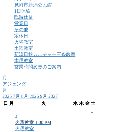
見附市新潟公民館
1日体験
臨時休業
営業日
その他
定休日
火曜教室
土曜教室
新潟日報カルチャー三条教室
木曜教室
営業時間変更のご案内
月
アジェンダ
月
2025
7月
8月 2026
9月
2027
日
月
火
水
木
金
土
1
4
火曜教室
1:00 PM
火曜教室