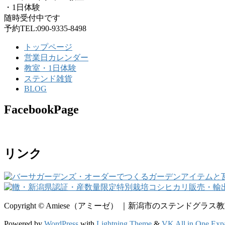
・1日体験
随時受付中です
予約TEL:090-9335-8498
トップページ
営業日カレンダー
教室・1日体験
ステンド雑貨
BLOG
FacebookPage
リンク
Copyright © Amiese（アミーゼ） ｜新潟市のステンドグラス教室・
Powered by
WordPress
with
Lightning Theme
&
VK All in One Exp