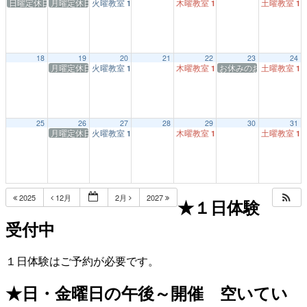
日曜定休日
月曜定休日
火曜教室
木曜教室
土曜教室
1:00 PM
1:00 PM
1:
18
19
20
21
22
23
24
月曜定休日
火曜教室
木曜教室
お休みのお知らせ★毎
土曜教室
1:00 PM
1:00 PM
1:
25
26
27
28
29
30
31
月曜定休日
火曜教室
木曜教室
土曜教室
1:00 PM
1:00 PM
1:
2025
12月
2月
2027
★１日体験
受付中
１日体験はご予約が必要です。
★日・金曜日の午後～開催 空いてい