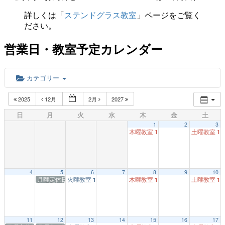
詳しくは「
ステンドグラス教室
」ページをご覧く
ださい。
営業日・教室予定カレンダー
カテゴリー
2025
12月
2月
2027
日
月
火
水
木
金
土
1
2
3
木曜教室
土曜教室
1:00 PM
1:
4
5
6
7
8
9
10
月曜定休日
火曜教室
木曜教室
土曜教室
1:00 PM
1:00 PM
1:
11
12
13
14
15
16
17