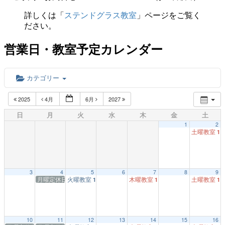
詳しくは「
ステンドグラス教室
」ページをご覧く
ださい。
営業日・教室予定カレンダー
カテゴリー
2025
4月
6月
2027
日
月
火
水
木
金
土
1
2
土曜教室
1:
3
4
5
6
7
8
9
月曜定休日
火曜教室
木曜教室
土曜教室
1:00 PM
1:00 PM
1:
10
11
12
13
14
15
16