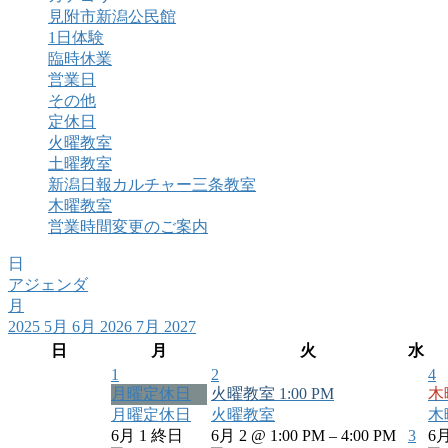
見附市新潟公民館
1日体験
臨時休業
営業日
その他
定休日
火曜教室
土曜教室
新潟日報カルチャー三条教室
木曜教室
営業時間変更のご案内
日
アジェンダ
月
2025
5月
6月 2026
7月
2027
日
月
火
水
1
2
4
月曜定休日
火曜教室
1:00 PM
木
月曜定休日
火曜教室
木
6月 1
終日
6月 2 @ 1:00 PM – 4:00 PM
3
6月