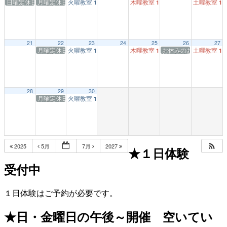
日曜定休日
月曜定休日
火曜教室
木曜教室
土曜教室
1:00 PM
1:00 PM
1:
21
22
23
24
25
26
27
月曜定休日
火曜教室
木曜教室
お休みのお知らせ★毎
土曜教室
1:00 PM
1:00 PM
1:
28
29
30
月曜定休日
火曜教室
1:00 PM
2025
5月
7月
2027
★１日体験
受付中
１日体験はご予約が必要です。
★日・金曜日の午後～開催 空いてい