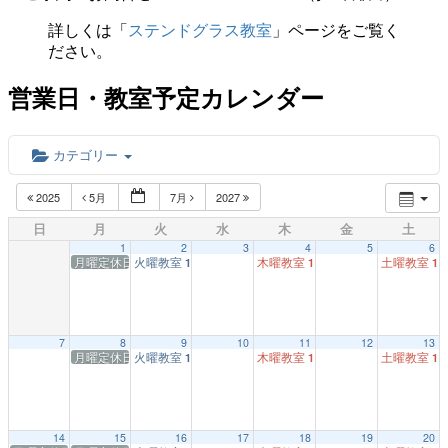
詳しくは「
ステンドグラス教室
」ページをご覧く
ださい。
営業日・教室予定カレンダー
カテゴリー
2025
5月
7月
2027
日
月
火
水
木
金
土
1
2
3
4
5
6
月曜定休日
火曜教室
木曜教室
土曜教室
1:00 PM
1:00 PM
1:
7
8
9
10
11
12
13
月曜定休日
火曜教室
木曜教室
土曜教室
1:00 PM
1:00 PM
1:
14
15
16
17
18
19
20