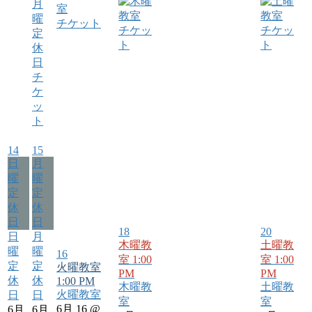
チケット
チケッ
チケッ
ト
ト
チ
ケ
ッ
ト
14
15
日
月
曜
曜
定
定
休
休
日
日
18
20
日
月
木曜教
土曜教
曜
曜
16
室
1:00
室
1:00
定
定
火曜教室
PM
PM
休
休
1:00 PM
木曜教
土曜教
火曜教室
日
日
室
室
6月 16 @
6月
6月