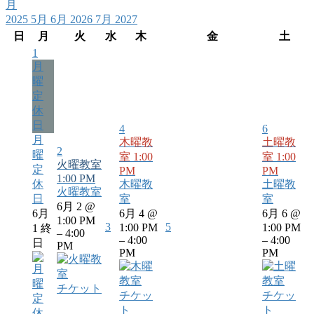
月
2025
5月
6月 2026
7月
2027
日
月
火
水
木
金
土
1
月
曜
定
休
日
4
6
月
木曜教
土曜教
2
曜
室
1:00
室
1:00
火曜教室
定
PM
PM
1:00 PM
休
木曜教
土曜教
火曜教室
日
室
室
6月 2 @
6月
6月 4 @
6月 6 @
1:00 PM
3
5
1:00 PM
1:00 PM
1
終
– 4:00
– 4:00
– 4:00
日
PM
PM
PM
チケット
チケッ
チケッ
ト
ト