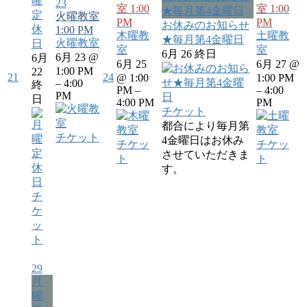
曜
23
室
1:00
室
1:00
★毎月第4金曜日
定
火曜教室
PM
PM
お休みのお知らせ
休
1:00 PM
木曜教
土曜教
★毎月第4金曜日
火曜教室
日
室
室
6月 26
終日
6月 23 @
6月
6月 25
6月 27 @
1:00 PM
22
21
24
@ 1:00
1:00 PM
– 4:00
終
PM –
– 4:00
PM
日
4:00 PM
PM
チケット
都合により毎月第
チケット
4金曜日はお休み
チケッ
チケッ
させていただきま
ト
ト
す。
チ
ケ
ッ
ト
29
月
曜