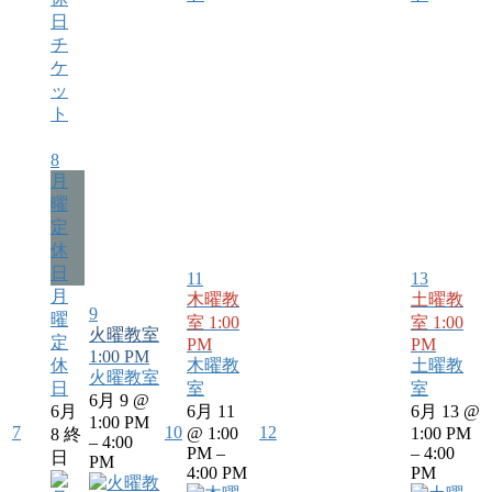
チ
ケ
ッ
ト
8
月
曜
定
休
日
11
13
月
木曜教
土曜教
9
曜
室
1:00
室
1:00
火曜教室
定
PM
PM
1:00 PM
休
木曜教
土曜教
火曜教室
日
室
室
6月 9 @
6月
6月 11
6月 13 @
1:00 PM
7
10
12
@ 1:00
1:00 PM
8
終
– 4:00
PM –
– 4:00
日
PM
4:00 PM
PM