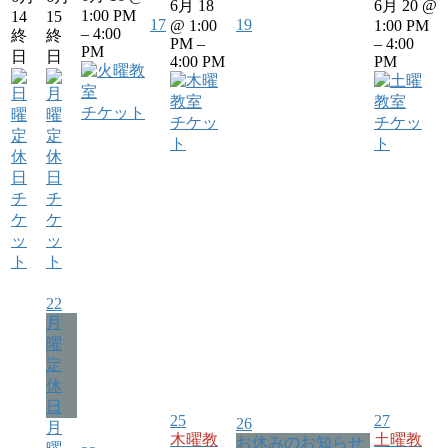
6月 18
6月 20 @
1:00 PM
14
15
17
19
@ 1:00
1:00 PM
– 4:00
終
終
PM –
– 4:00
PM
日
日
4:00 PM
PM
チケット
チケッ
チケッ
ト
ト
チ
チ
ケ
ケ
ッ
ッ
ト
ト
22
月
曜
定
休
日
25
27
26
月
木曜教
土曜教
お休みのお知らせ