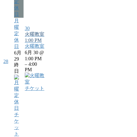
定
休
日
月
曜
30
定
火曜教室
休
1:00 PM
火曜教室
日
6月 30 @
6月
1:00 PM
29
28
– 4:00
終
PM
日
チケット
チ
ケ
ッ
ト