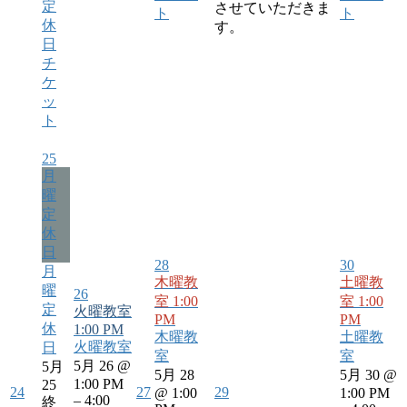
させていただきま
ト
ト
す。
チ
ケ
ッ
ト
25
月
曜
定
休
日
28
30
月
木曜教
土曜教
曜
26
室
1:00
室
1:00
定
火曜教室
PM
PM
休
1:00 PM
木曜教
土曜教
火曜教室
日
室
室
5月 26 @
5月
5月 28
5月 30 @
1:00 PM
25
24
27
29
@ 1:00
1:00 PM
– 4:00
終