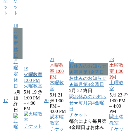
ケ
ケ
ッ
ッ
ト
ト
18
月
曜
定
休
日
21
23
22
月
木曜教
土曜教
お休みのお知らせ
曜
19
室
1:00
室
1:00
★毎月第4金曜日
定
火曜教室
PM
PM
お休みのお知らせ
休
1:00 PM
木曜教
土曜教
★毎月第4金曜日
火曜教室
日
室
室
5月 22
終日
5月 19 @
5月
5月 21
5月 23 @
1:00 PM
18
17
20
@ 1:00
1:00 PM
– 4:00
終
PM –
– 4:00
PM
日
4:00 PM
PM
チケット
都合により毎月第
チケット
4金曜日はお休み
チケッ
チケッ