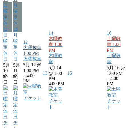
日
月
曜
曜
定
定
休
休
日
日
14
16
日
月
木曜教
土曜教
曜
曜
12
室
1:00
室
1:00
定
定
火曜教室
PM
PM
休
休
1:00 PM
木曜教
土曜教
火曜教室
日
日
室
室
5月 12 @
5月
5月
5月 14
5月 16 @
1:00 PM
10
11
13
15
@ 1:00
1:00 PM
– 4:00
終
終
PM –
– 4:00
PM
日
日
4:00 PM
PM
チケット
チケッ
チケッ
ト
ト
チ
チ