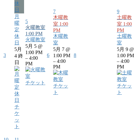
休
日
7
9
月
木曜教
土曜教
5
曜
室
1:00
室
1:00
火曜教室
定
PM
PM
1:00 PM
休
木曜教
土曜教
火曜教室
日
室
室
5月 5 @
5月
5月 7 @
5月 9 @
1:00 PM
3
6
8
1:00 PM
1:00 PM
4
終
– 4:00
– 4:00
– 4:00
日
PM
PM
PM
チケット
チケッ
チケッ
ト
ト
チ
ケ
ッ
ト
10
11