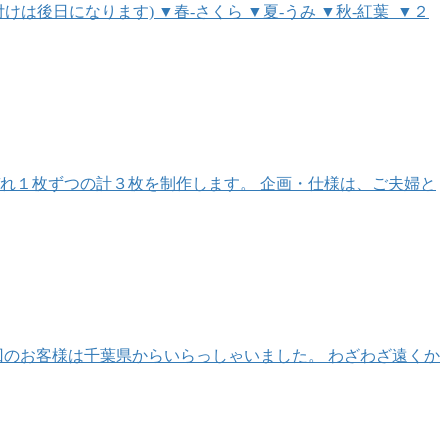
後日になります) ▼春-さくら ▼夏-うみ ▼秋-紅葉 ▼２
れ１枚ずつの計３枚を制作します。 企画・仕様は、ご夫婦と
回のお客様は千葉県からいらっしゃいました。 わざわざ遠くか