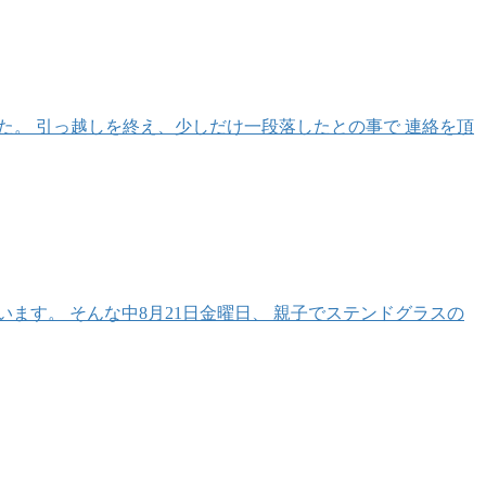
した。 引っ越しを終え、少しだけ一段落したとの事で 連絡を頂
す。 そんな中8月21日金曜日、 親子でステンドグラスの