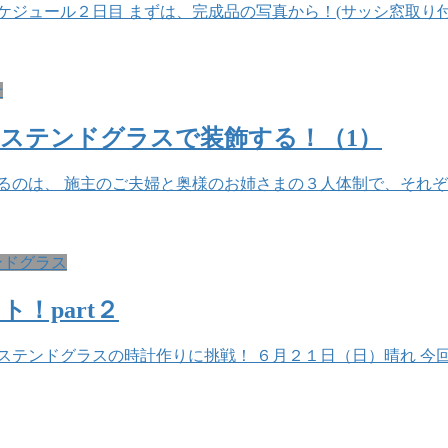
ュール２日目 まずは、完成品の写真から！(サッシ窓取り付けは
せ
ステンドグラスで装飾する！（1）
るのは、 施主のご夫婦と奥様のお姉さまの３人体制で、それぞ
ンドグラス
！part２
ステンドグラスの時計作りに挑戦！ ６月２１日（日）晴れ 今