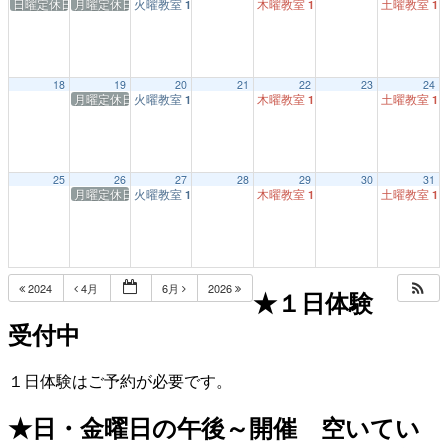
日曜定休日
月曜定休日
火曜教室
木曜教室
土曜教室
1:00 PM
1:00 PM
1:
18
19
20
21
22
23
24
月曜定休日
火曜教室
木曜教室
土曜教室
1:00 PM
1:00 PM
1:
25
26
27
28
29
30
31
月曜定休日
火曜教室
木曜教室
土曜教室
1:00 PM
1:00 PM
1:
2024
4月
6月
2026
★１日体験
受付中
１日体験はご予約が必要です。
★日・金曜日の午後～開催 空いてい