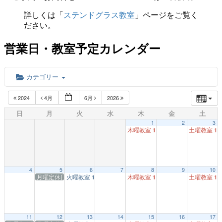
詳しくは「
ステンドグラス教室
」ページをご覧く
ださい。
営業日・教室予定カレンダー
カテゴリー
2024
4月
6月
2026
日
月
火
水
木
金
土
1
2
3
木曜教室
土曜教室
1:00 PM
1:
4
5
6
7
8
9
10
月曜定休日
火曜教室
木曜教室
土曜教室
1:00 PM
1:00 PM
1:
11
12
13
14
15
16
17