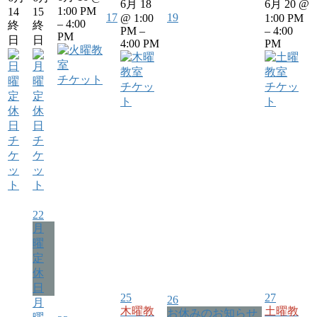
6月 18
6月 20 @
1:00 PM
14
15
17
19
@ 1:00
1:00 PM
– 4:00
終
終
PM –
– 4:00
PM
日
日
4:00 PM
PM
チケット
チケッ
チケッ
ト
ト
チ
チ
ケ
ケ
ッ
ッ
ト
ト
22
月
曜
定
休
日
25
27
26
月
木曜教
土曜教
お休みのお知らせ