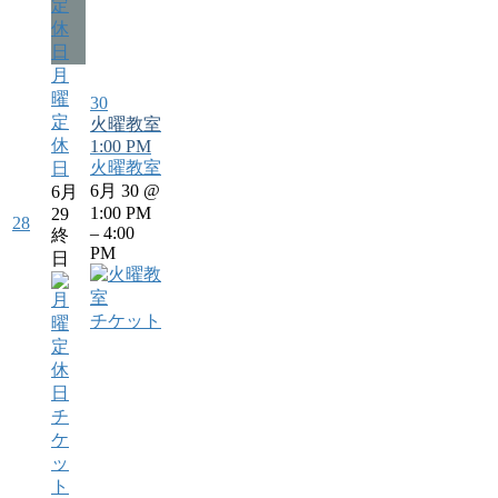
定
休
日
月
曜
30
定
火曜教室
休
1:00 PM
火曜教室
日
6月 30 @
6月
1:00 PM
29
28
– 4:00
終
PM
日
チケット
チ
ケ
ッ
ト