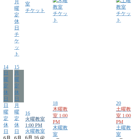
チケット
チケッ
チケッ
ト
ト
チ
ケ
ッ
ト
14
15
日
月
曜
曜
定
定
休
休
日
日
18
20
日
月
木曜教
土曜教
曜
曜
16
室
1:00
室
1:00
定
定
火曜教室
PM
PM
休
休
1:00 PM
木曜教
土曜教
火曜教室
日
日
室
室
6月 16 @
6月
6月