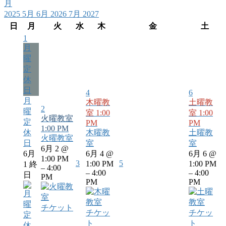
月
2025
5月
6月 2026
7月
2027
日
月
火
水
木
金
土
1
月
曜
定
休
日
4
6
月
木曜教
土曜教
2
曜
室
1:00
室
1:00
火曜教室
定
PM
PM
1:00 PM
休
木曜教
土曜教
火曜教室
日
室
室
6月 2 @
6月
6月 4 @
6月 6 @
1:00 PM
3
5
1:00 PM
1:00 PM
1
終
– 4:00
– 4:00
– 4:00
日
PM
PM
PM
チケット
チケッ
チケッ
ト
ト