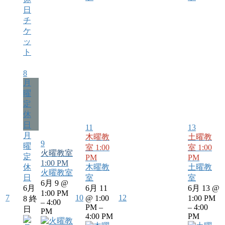
チ
ケ
ッ
ト
8
月
曜
定
休
日
11
13
月
木曜教
土曜教
9
曜
室
1:00
室
1:00
火曜教室
定
PM
PM
1:00 PM
休
木曜教
土曜教
火曜教室
日
室
室
6月 9 @
6月
6月 11
6月 13 @
1:00 PM
7
10
12
@ 1:00
1:00 PM
8
終
– 4:00
PM –
– 4:00
日
PM
4:00 PM
PM