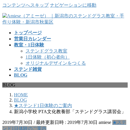
コンテンツへスキップ
ナビゲーションに移動
トップページ
営業日カレンダー
教室・1日体験
ステンドグラス教室
1日体験（初心者向）
オリジナルデザインをつくる
ステンド雑貨
BLOG
BLOG
HOME
BLOG
★ステンド1日体験のご案内
新潟小学校 PTA文化教養部「ステンドグラス講習会」
2019年7月30日
/ 最終更新日時 :
2019年7月30日
amiese
★ステ
ンド1日体験のご案内