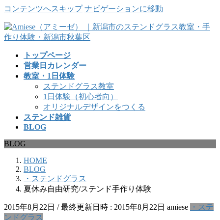
コンテンツへスキップ
ナビゲーションに移動
トップページ
営業日カレンダー
教室・1日体験
ステンドグラス教室
1日体験（初心者向）
オリジナルデザインをつくる
ステンド雑貨
BLOG
BLOG
HOME
BLOG
・ステンドグラス
夏休み自由研究/ステンド手作り体験
2015年8月22日
/ 最終更新日時 :
2015年8月22日
amiese
・ステ
ンドグラス