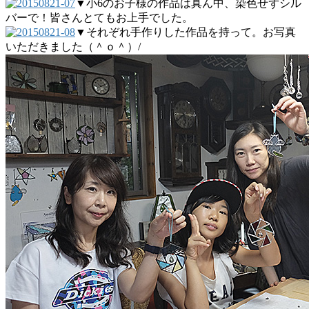
▼小6のお子様の作品は真ん中、染色せずシル
バーで！皆さんとてもお上手でした。
▼それぞれ手作りした作品を持って。お写真
いただきました（＾ｏ＾）/