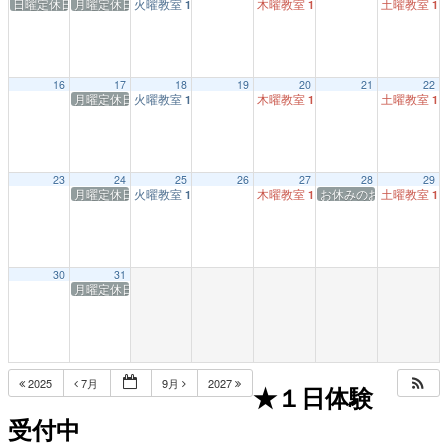
日曜定休日
月曜定休日
火曜教室
木曜教室
土曜教室
1:00 PM
1:00 PM
1:
16
17
18
19
20
21
22
月曜定休日
火曜教室
木曜教室
土曜教室
1:00 PM
1:00 PM
1:
23
24
25
26
27
28
29
月曜定休日
火曜教室
木曜教室
お休みのお知らせ★毎
土曜教室
1:00 PM
1:00 PM
1:
30
31
月曜定休日
2025
7月
9月
2027
★１日体験
受付中