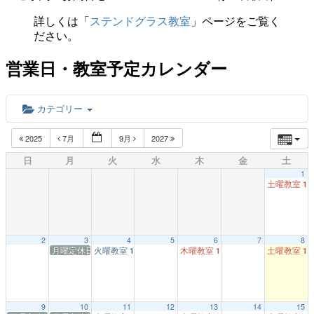
詳しくは「
ステンドグラス教室
」ページをご覧く
ださい。
営業日・教室予定カレンダー
カテゴリー
2025
7月
9月
2027
日
月
火
水
木
金
土
1
土曜教室
1:
2
3
4
5
6
7
8
月曜定休日
火曜教室
木曜教室
土曜教室
1:00 PM
1:00 PM
1:
9
10
11
12
13
14
15